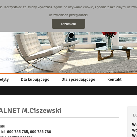
. Korzystajac ze strony wyrazasz zgode na uzywanie cookie, zgodnie z aktualnymi ustawie
ustawieniach przegladarki.
rozumiem
edyty
Dla kupującego
Dla sprzedającego
Kontakt
ALNET M.Ciszewski
L
Wo
ski
Wo
 tel.
600 785 785, 600 786 786
Wo