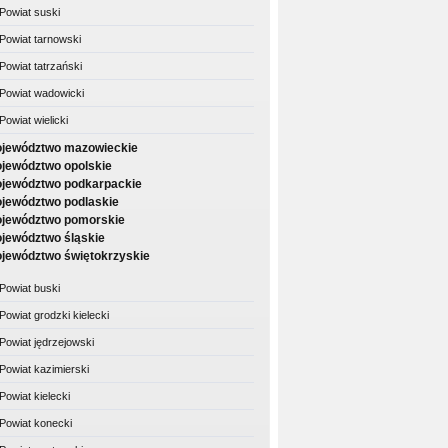
Powiat suski
Powiat tarnowski
Powiat tatrzański
Powiat wadowicki
Powiat wielicki
jewództwo mazowieckie
jewództwo opolskie
jewództwo podkarpackie
jewództwo podlaskie
jewództwo pomorskie
jewództwo śląskie
jewództwo świętokrzyskie
Powiat buski
Powiat grodzki kielecki
Powiat jędrzejowski
Powiat kazimierski
Powiat kielecki
Powiat konecki