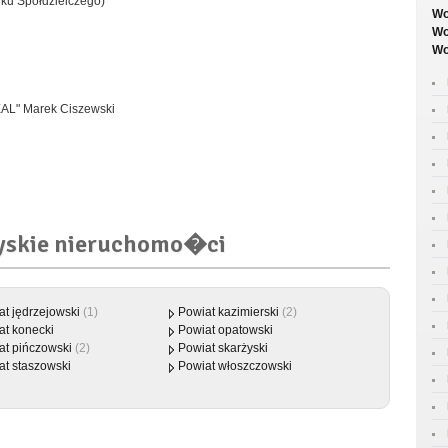
anku Spółdzielczego)
Wo
Wo
Wo
EAL" Marek Ciszewski
yskie nieruchomo�ci
at jędrzejowski
(1)
Powiat kazimierski
(2)
at konecki
Powiat opatowski
at pińczowski
(2)
Powiat skarżyski
at staszowski
Powiat włoszczowski