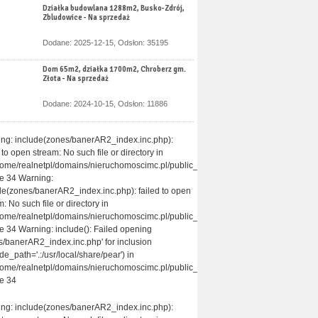
Działka budowlana 1288m2, Busko-Zdrój,
Zbludowice - Na sprzedaż
Dodane: 2025-12-15, Odsłon: 35195
Dom 65m2, działka 1700m2, Chroberz gm.
Złota - Na sprzedaż
Dodane: 2024-10-15, Odsłon: 11886
ng: include(zones/banerAR2_index.inc.php):
 to open stream: No such file or directory in
home/realnetpl/domains/nieruchomoscimc.pl/public_html/themes/nieruchomosci/pa
ne 34 Warning:
de(zones/banerAR2_index.inc.php): failed to open
: No such file or directory in
home/realnetpl/domains/nieruchomoscimc.pl/public_html/themes/nieruchomosci/pa
ne 34 Warning: include(): Failed opening
s/banerAR2_index.inc.php' for inclusion
de_path='.:/usr/local/share/pear') in
home/realnetpl/domains/nieruchomoscimc.pl/public_html/themes/nieruchomosci/pa
ne 34
ng: include(zones/banerAR2_index.inc.php):