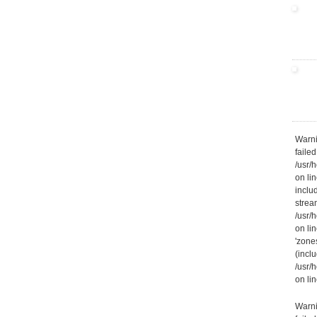
Warni
failed
/usr/
on li
inclu
stream
/usr/
on li
'zone
(inclu
/usr/
on li
Warni