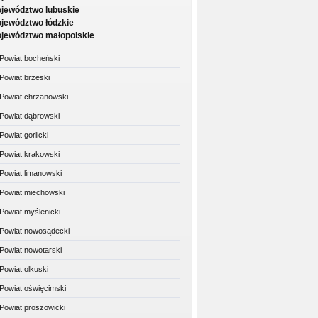
jewództwo lubuskie
jewództwo łódzkie
jewództwo małopolskie
Powiat bocheński
Powiat brzeski
Powiat chrzanowski
Powiat dąbrowski
Powiat gorlicki
Powiat krakowski
Powiat limanowski
Powiat miechowski
Powiat myślenicki
Powiat nowosądecki
Powiat nowotarski
Powiat olkuski
Powiat oświęcimski
Powiat proszowicki