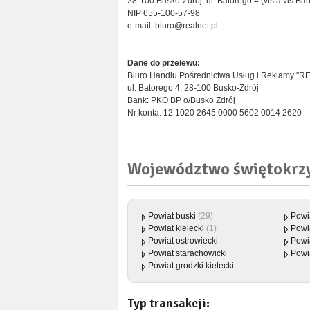
28-100 Busko-Zdrój, ul. Batorego 4 (vis a vis B
NIP 655-100-57-98
e-mail: biuro@realnet.pl
Dane do przelewu:
Biuro Handlu Pośrednictwa Usług i Reklamy "R
ul. Batorego 4, 28-100 Busko-Zdrój
Bank: PKO BP o/Busko Zdrój
Nr konta: 12 1020 2645 0000 5602 0014 2620
Województwo świętokrz
Powiat buski
(29)
Powi
Powiat kielecki
(1)
Powi
Powiat ostrowiecki
Powi
Powiat starachowicki
Powi
Powiat grodzki kielecki
Typ transakcji: