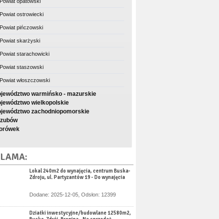
Powiat opatowski
Powiat ostrowiecki
Powiat pińczowski
Powiat skarżyski
Powiat starachowicki
Powiat staszowski
Powiat włoszczowski
jewództwo warmińsko - mazurskie
jewództwo wielkopolskie
jewództwo zachodniopomorskie
zubów
orówek
LAMA:
Lokal 240m2 do wynajęcia, centrum Buska-
Zdroju, ul. Partyzantów 19 - Do wynajęcia
Dodane: 2025-12-05, Odsłon: 12399
Działki inwestycyjne/budowlane 12580m2,