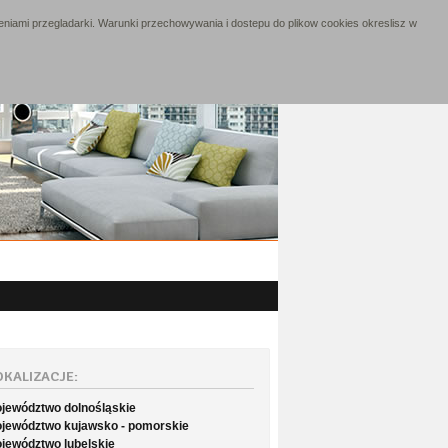
niami przegladarki. Warunki przechowywania i dostepu do plikow cookies okreslisz w
OKALIZACJE:
jewództwo dolnośląskie
jewództwo kujawsko - pomorskie
jewództwo lubelskie