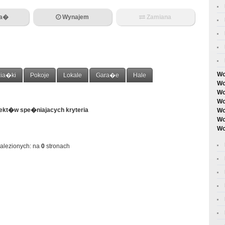
da�
Wynajem
Zamiana
Wo
ia�ki
Pokoje
Lokale
Gara�e
Hale
Wo
Wo
Wo
iekt�w spe�niajacych kryteria
Wo
Wo
Wo
alezionych:
na
0
stronach