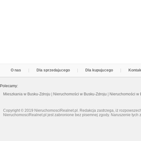
O nas
Dla sprzedaj±cego
Dla kupuj±cego
Kontak
Polecamy:
Mieszkania w Busku-Zdroju
|
Nieruchomości w Busku-Zdroju
|
Nieruchomości w 
Copyright © 2019 NieruchomosciRealnet.pl. Redakcja zastrzega, iż rozpowszech
NieruchomosciRealnet.pl jest zabronione bez pisemnej zgody. Naruszenie tych z