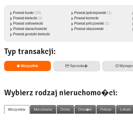
Powiat buski
(29)
Powiat jędrzejowski
(1)
Powiat kielecki
(1)
Powiat konecki
Powiat ostrowiecki
Powiat pińczowski
(2)
Powiat starachowicki
Powiat staszowski
Powiat grodzki kielecki
Typ transakcji:
Wszystkie
Sprzeda�
Wynaje
Wybierz rodzaj nieruchomo�ci:
Wszystkie
Mieszkania
Domy
Dzia�ki
Pokoje
Lokale