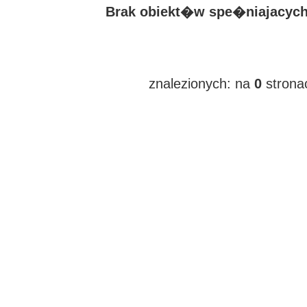
Brak obiekt�w spe�niajacych 
znalezionych:
na
0
strona