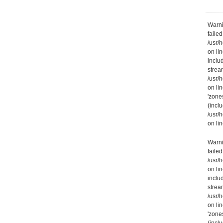
Warni
failed
/usr/
on li
inclu
stream
/usr/
on li
'zone
(inclu
/usr/
on li
Warni
failed
/usr/
on li
inclu
stream
/usr/
on li
'zone