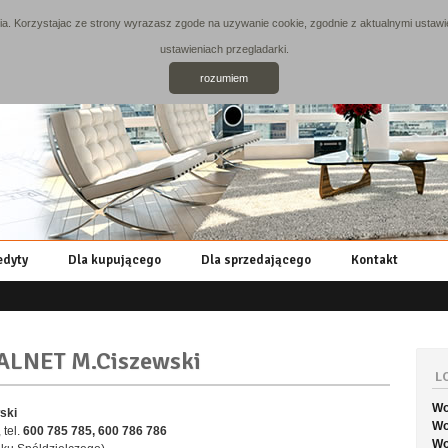
. Korzystajac ze strony wyrazasz zgode na uzywanie cookie, zgodnie z aktualnymi ustawie
ustawieniach przegladarki.
rozumiem
edyty
Dla kupującego
Dla sprzedającego
Kontakt
ALNET M.Ciszewski
L
Wo
ski
Wo
 tel.
600 785 785, 600 786 786
Wo