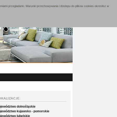
niami przegladarki. Warunki przechowywania i dostepu do plikow cookies okreslisz w
OKALIZACJE:
jewództwo dolnośląskie
jewództwo kujawsko - pomorskie
jewództwo lubelskie