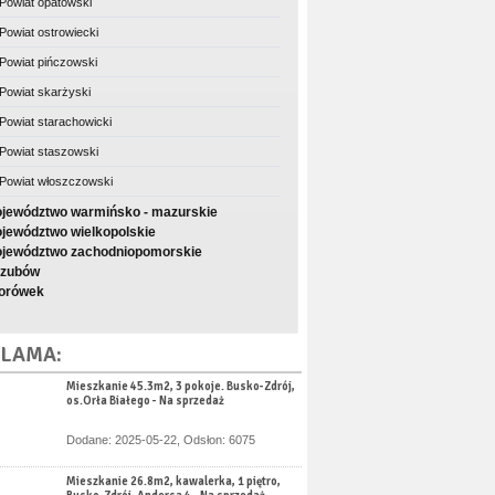
Powiat opatowski
Powiat ostrowiecki
Powiat pińczowski
Powiat skarżyski
Powiat starachowicki
Powiat staszowski
Powiat włoszczowski
jewództwo warmińsko - mazurskie
jewództwo wielkopolskie
jewództwo zachodniopomorskie
zubów
orówek
LAMA:
Mieszkanie 45.3m2, 3 pokoje. Busko-Zdrój,
os.Orła Białego - Na sprzedaż
Dodane: 2025-05-22, Odsłon: 6075
Mieszkanie 26.8m2, kawalerka, 1 piętro,