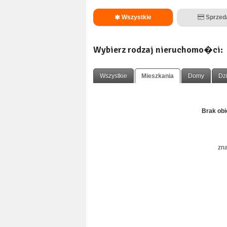
Wszystkie
Sprze
Wybierz rodzaj nieruchomo�ci:
Wszystkie
Mieszkania
Domy
Dz
Brak ob
zna