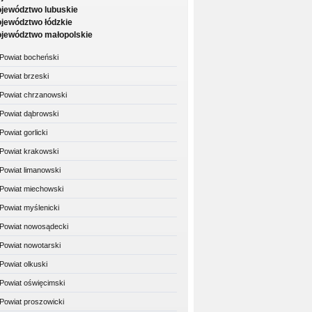
jewództwo lubuskie
jewództwo łódzkie
jewództwo małopolskie
Powiat bocheński
Powiat brzeski
Powiat chrzanowski
Powiat dąbrowski
Powiat gorlicki
Powiat krakowski
Powiat limanowski
Powiat miechowski
Powiat myślenicki
Powiat nowosądecki
Powiat nowotarski
Powiat olkuski
Powiat oświęcimski
Powiat proszowicki