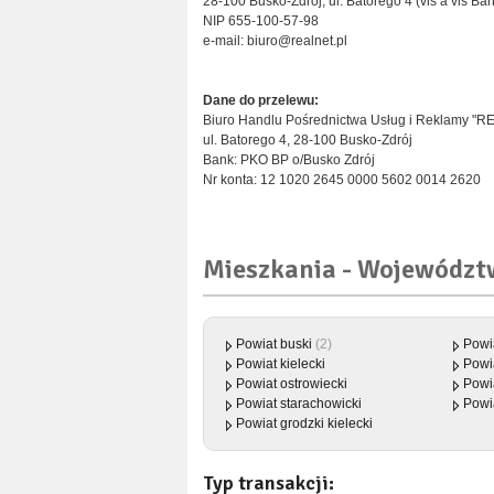
28-100 Busko-Zdrój, ul. Batorego 4 (vis a vis B
NIP 655-100-57-98
e-mail: biuro@realnet.pl
Dane do przelewu:
Biuro Handlu Pośrednictwa Usług i Reklamy "R
ul. Batorego 4, 28-100 Busko-Zdrój
Bank: PKO BP o/Busko Zdrój
Nr konta: 12 1020 2645 0000 5602 0014 2620
Mieszkania - Województ
Powiat buski
(2)
Powi
Powiat kielecki
Powi
Powiat ostrowiecki
Powi
Powiat starachowicki
Powi
Powiat grodzki kielecki
Typ transakcji: