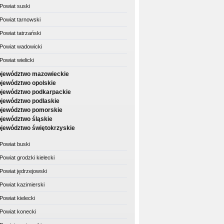
Powiat suski
Powiat tarnowski
Powiat tatrzański
Powiat wadowicki
Powiat wielicki
jewództwo mazowieckie
jewództwo opolskie
jewództwo podkarpackie
jewództwo podlaskie
jewództwo pomorskie
jewództwo śląskie
jewództwo świętokrzyskie
Powiat buski
Powiat grodzki kielecki
Powiat jędrzejowski
Powiat kazimierski
Powiat kielecki
Powiat konecki