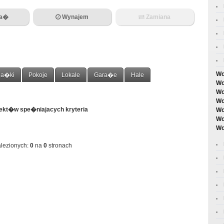
da�
Wynajem
Zamiana
Wo
ia�ki
Pokoje
Lokale
Gara�e
Hale
Wo
Wo
Wo
iekt�w spe�niajacych kryteria
Wo
Wo
Wo
lezionych:
0
na
0
stronach