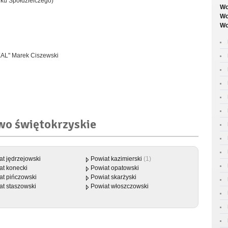
anku Spółdzielczego)
Wo
Wo
Wo
EAL" Marek Ciszewski
wo świętokrzyskie
at jędrzejowski
Powiat kazimierski
(1)
at konecki
Powiat opatowski
at pińczowski
Powiat skarżyski
at staszowski
Powiat włoszczowski