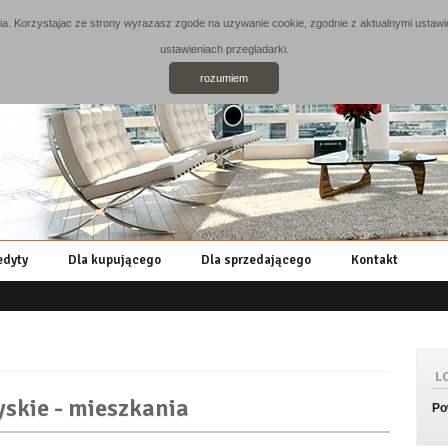
. Korzystajac ze strony wyrazasz zgode na uzywanie cookie, zgodnie z aktualnymi ustawie
ustawieniach przegladarki.
rozumiem
edyty
Dla kupującego
Dla sprzedającego
Kontakt
L
skie - mieszkania
Po