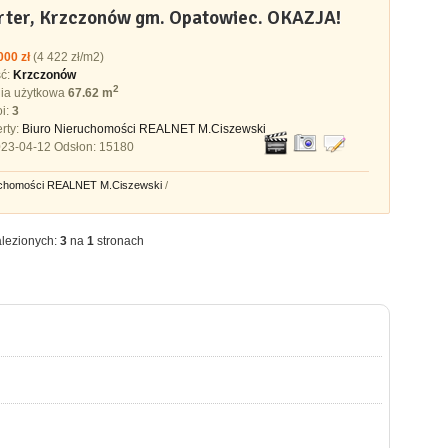
rter, Krzczonów gm. Opatowiec. OKAZJA!
000 zł
(4 422 zł/m2)
ść:
Krzczonów
2
ia użytkowa
67.62 m
oi:
3
rty:
Biuro Nieruchomości REALNET M.Ciszewski
23-04-12 Odsłon: 15180
uchomości REALNET M.Ciszewski
/
lezionych:
3
na
1
stronach