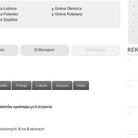
a Łubnice
Gmina Oleśnica
a Połaniec
Gmina Rytwiany
a Szydłów
REK
aż
Wynajem
Zamiana
iałki
Pokoje
Lokale
Garaże
Hale
iektów spełniajacych kryteria
lezionych:
0
na
0
stronach