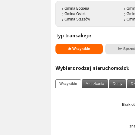
Gmina Bogoria
Gmin
Gmina Osiek
Gmin
Gmina Staszów
Gmin
Typ transakcji:
Wszystkie
Sprzed
Wybierz rodzaj nieruchomości:
Wszystkie
Mieszkania
Domy
Dz
Brak ob
zna