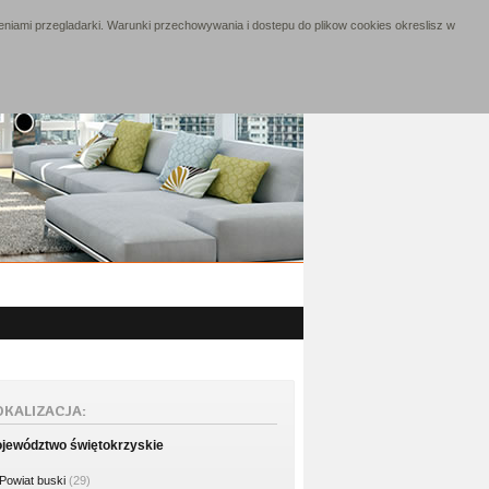
niami przegladarki. Warunki przechowywania i dostepu do plikow cookies okreslisz w
OKALIZACJA:
jewództwo świętokrzyskie
Powiat buski
(29)