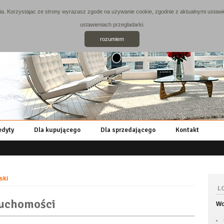
. Korzystajac ze strony wyrazasz zgode na uzywanie cookie, zgodnie z aktualnymi ustawie
ustawieniach przegladarki.
rozumiem
edyty
Dla kupującego
Dla sprzedającego
Kontakt
ski
L
ruchomości
Wo