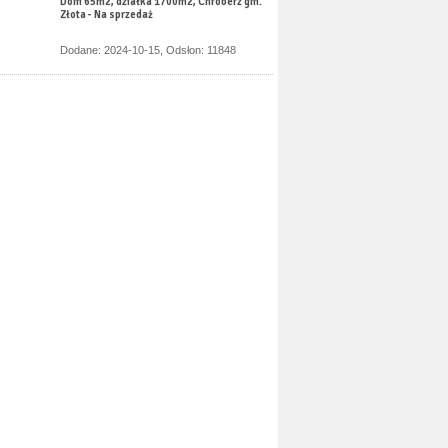
Dom 65m2, działka 1700m2, Chroberz gm.
Złota - Na sprzedaż
Dodane: 2024-10-15, Odsłon: 11848