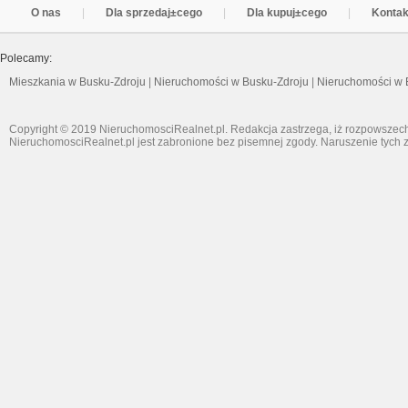
O nas
Dla sprzedaj±cego
Dla kupuj±cego
Kontak
Polecamy:
Mieszkania w Busku-Zdroju
|
Nieruchomości w Busku-Zdroju
|
Nieruchomości w 
Copyright © 2019 NieruchomosciRealnet.pl. Redakcja zastrzega, iż rozpowszech
NieruchomosciRealnet.pl jest zabronione bez pisemnej zgody. Naruszenie tych z