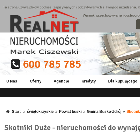
Ta strona uzywa plikow cookies, zapisywanych i odczytywanych z Twojego urzadzenia. Ko
Warunki przechowywania i dostepu do 
600 785 785
O Nas
Oferty
Agencje
Kredyty
Dla kupującego
Start
świętokrzyskie
Powiat buski
Gmina Busko-Zdrój
Skotnik
Skotniki Duże - nieruchomości do wynaj