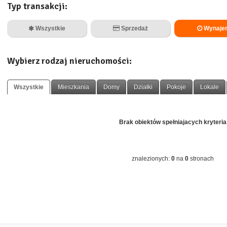
Typ transakcji:
Wszystkie
Sprzedaż
Wynaje
Wybierz rodzaj nieruchomości:
Wszystkie
Mieszkania
Domy
Działki
Pokoje
Lokale
Brak obiektów spełniajacych kryteria
znalezionych:
0
na
0
stronach