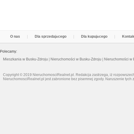
O nas
Dla sprzedaj±cego
Dla kupuj±cego
Kontak
Polecamy:
Mieszkania w Busku-Zdroju
|
Nieruchomości w Busku-Zdroju
|
Nieruchomości w 
Copyright © 2019 NieruchomosciRealnet.pl. Redakcja zastrzega, iż rozpowszech
NieruchomosciRealnet.pl jest zabronione bez pisemnej zgody. Naruszenie tych z