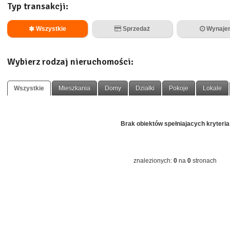
Typ transakcji:
Wszystkie
Sprzedaż
Wynaje
Wybierz rodzaj nieruchomości:
Wszystkie
Mieszkania
Domy
Działki
Pokoje
Lokale
Brak obiektów spełniajacych kryteria
znalezionych:
0
na
0
stronach