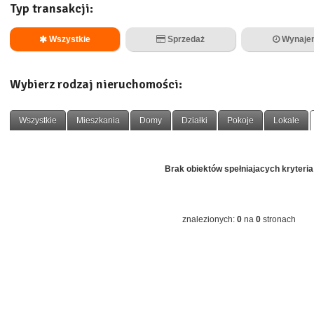
Typ transakcji:
Wszystkie
Sprzedaż
Wynaje
Wybierz rodzaj nieruchomości:
Wszystkie
Mieszkania
Domy
Działki
Pokoje
Lokale
Brak obiektów spełniajacych kryteria
znalezionych:
0
na
0
stronach