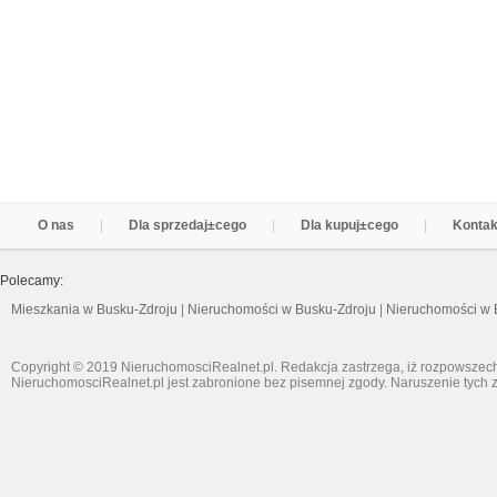
O nas
Dla sprzedaj±cego
Dla kupuj±cego
Kontak
Polecamy:
Mieszkania w Busku-Zdroju
|
Nieruchomości w Busku-Zdroju
|
Nieruchomości w 
Copyright © 2019 NieruchomosciRealnet.pl. Redakcja zastrzega, iż rozpowszech
NieruchomosciRealnet.pl jest zabronione bez pisemnej zgody. Naruszenie tych z