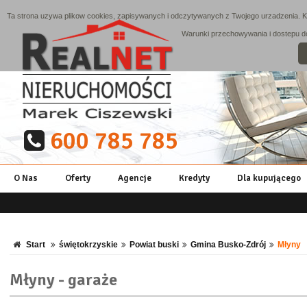
Ta strona uzywa plikow cookies, zapisywanych i odczytywanych z Twojego urzadzenia. Ko
Warunki przechowywania i dostepu do 
600 785 785
O Nas
Oferty
Agencje
Kredyty
Dla kupującego
Start
świętokrzyskie
Powiat buski
Gmina Busko-Zdrój
Młyny
Młyny - garaże