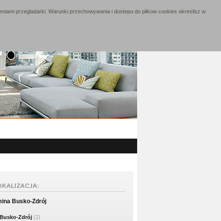
niami przegladarki. Warunki przechowywania i dostepu do plikow cookies okreslisz w
OKALIZACJA:
ina Busko-Zdrój
Busko-Zdrój
(2)