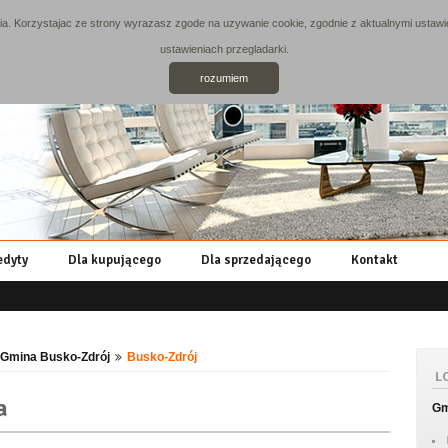
. Korzystajac ze strony wyrazasz zgode na uzywanie cookie, zgodnie z aktualnymi ustawie
ustawieniach przegladarki.
rozumiem
edyty
Dla kupującego
Dla sprzedającego
Kontakt
Gmina Busko-Zdrój
Busko-Zdrój
L
a
Gm