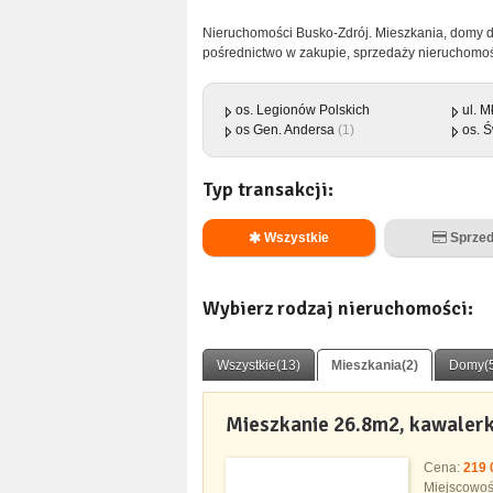
Nieruchomości Busko-Zdrój. Mieszkania, domy 
pośrednictwo w zakupie, sprzedaży nieruchomoś
os. Legionów Polskich
ul. M
os Gen. Andersa
(1)
os. 
Typ transakcji:
Wszystkie
Sprzed
Wybierz rodzaj nieruchomości:
Wszystkie(13)
Mieszkania(2)
Domy(
Mieszkanie 26.8m2, kawalerka
Cena:
219 
Miejscowo