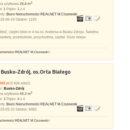
2
ia użytkowa
26.8 m
oi:
1
Piętro:
1
z 4
rty:
Biuro Nieruchomości REALNET M.Ciszewski
26-06-24 Odsłon: 1193
m2, I piętro blok nr 4 na os. Andersa w Busku-Zdroju. Świetna
, markety, przedszkole, przychodnia, szpital. Dużo miejsc
ruchomości REALNET M.Ciszewski
/
 Busko-Zdrój, os.Orła Białego
000 zł
(5 938 zł/m2)
ść:
Busko-Zdrój
2
ia użytkowa
45.3 m
oi:
3
Piętro:
4
z 4
rty:
Biuro Nieruchomości REALNET M.Ciszewski
25-05-22 Odsłon: 6082
ruchomości REALNET M.Ciszewski
/