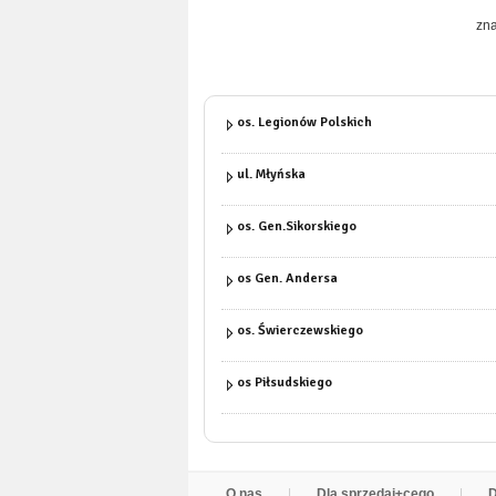
zna
os. Legionów Polskich
ul. Młyńska
os. Gen.Sikorskiego
os Gen. Andersa
os. Świerczewskiego
os Piłsudskiego
O nas
Dla sprzedaj±cego
D