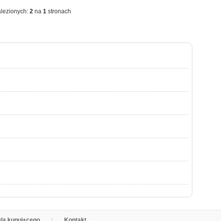
lezionych:
2
na
1
stronach
la kupuj±cego
Kontakt