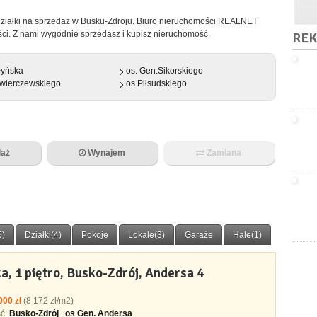
działki na sprzedaż w Busku-Zdroju. Biuro nieruchomości REALNET
ci. Z nami wygodnie sprzedasz i kupisz nieruchomość.
REK
łyńska
os. Gen.Sikorskiego
Świerczewskiego
os Piłsudskiego
aż
Wynajem
Zamiana
5)
Działki(4)
Pokoje
Lokale(3)
Garaże
Hale(1)
, 1 piętro, Busko-Zdrój, Andersa 4
000 zł
(8 172 zł/m2)
ść:
Busko-Zdrój
,
os Gen. Andersa