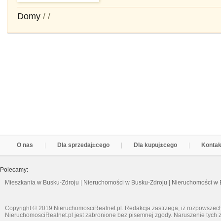
Domy
/
/
O nas
Dla sprzedaj±cego
Dla kupuj±cego
Kontak
Polecamy:
Mieszkania w Busku-Zdroju
|
Nieruchomości w Busku-Zdroju
|
Nieruchomości w 
Copyright © 2019 NieruchomosciRealnet.pl. Redakcja zastrzega, iż rozpowszech
NieruchomosciRealnet.pl jest zabronione bez pisemnej zgody. Naruszenie tych z