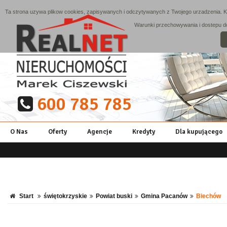
Ta strona uzywa plikow cookies, zapisywanych i odczytywanych z Twojego urzadzenia. Ko
Warunki przechowywania i dostepu do 
600 785 785
O Nas
Oferty
Agencje
Kredyty
Dla kupującego
Start
świętokrzyskie
Powiat buski
Gmina Pacanów
Biechów